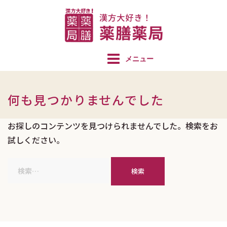
コ
ン
テ
ン
ツ
へ
ス
何も見つかりませんでした
キ
ッ
お探しのコンテンツを見つけられませんでした。検索をお
プ
試しください。
検
索: