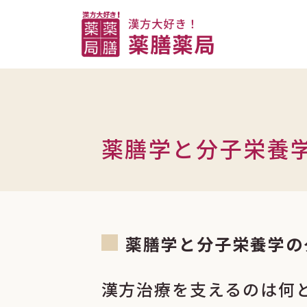
コ
ン
テ
ン
ツ
へ
ス
薬膳学と分子栄養
キ
ッ
プ
薬膳学と分子栄養学の
漢方治療を支えるのは何