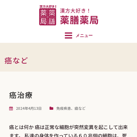
コ
ン
テ
ン
ツ
へ
ス
癌など
キ
ッ
プ
癌治療
2024年4月13日
免疫疾患
、
癌など
癌とは何か 癌は正常な細胞が突然変異を起こして出来
ます。 私達の身体を作っている６０兆個の細胞は、死