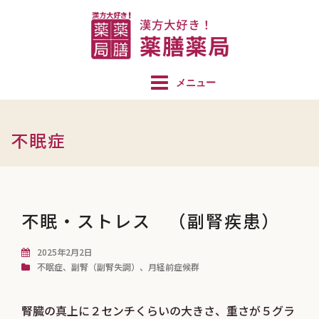
コ
ン
テ
ン
ツ
へ
ス
不眠症
キ
ッ
プ
不眠・ストレス （副腎疾患）
2025年2月2日
不眠症
、
副腎（副腎失調）
、
月経前症候群
腎臓の真上に２センチくらいの大きさ、重さが５グラ