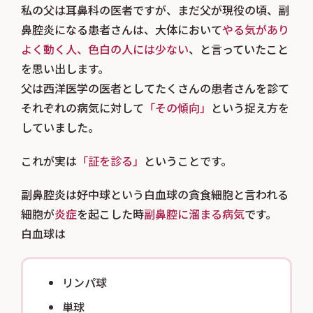
私の父は耳鼻科の医者ですが、まだ父が現役の頃、副
鼻腔炎になる患者さんは、大体において
やる気があり
よく動く人、色白の人には少ない
、と言っていたこと
を思い出します。
父は西洋医学の医者としてたくさんの患者さんを診て
それぞれの病気に対して
「その傾向」
という捉え方を
していました。
これが実は
「証を診る」
ということです。
副鼻腔炎は好中球という白血球の貪食細胞と言われる
細胞が
炎症
を起こした時
副鼻腔に溜まる病気
です。
白血球は
リンパ球
単球