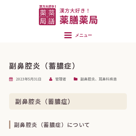
コ
ン
テ
ン
ツ
へ
ス
キ
副鼻腔炎（蓄膿症）
ッ
2023年5月31日
管理者
副鼻腔炎
、
耳鼻科疾患
プ
副鼻腔炎（蓄膿症）
副鼻腔炎（蓄膿症）について