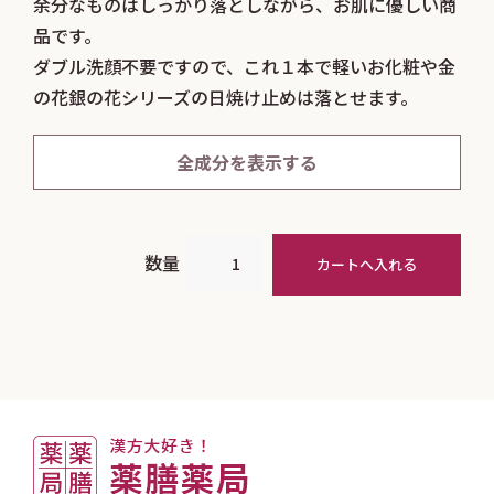
余分なものはしっかり落としながら、お肌に優しい商
品です。
ダブル洗顔不要ですので、これ１本で軽いお化粧や金
の花銀の花シリーズの日焼け止めは落とせます。
水、ミリスチン酸、BG、グリセリン、ケイ酸、A1、
水酸化K、ステアリン酸、酸化チタン、エタノール、
全成分を表示する
ムラサキ根エキス、オリーブ果実油、ベルガモット果
実油、ラウラミドDEA、コカミドDEA、ヤシ脂肪酸
K、ラウロイルグルタミン酸Na、温泉水、トウキ根エ
キス、スイカズラ花エキス、EDTA-4Na、フェノキシ
数量
エタノール