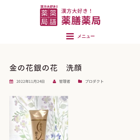
コ
ン
テ
ン
ツ
へ
ス
キ
金の花銀の花 洗顔
ッ
2022年11月24日
管理者
プロダクト
プ