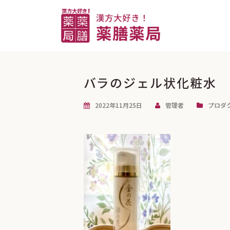
コ
ン
テ
ン
ツ
へ
バラのジェル状化粧水
ス
2022年11月25日
管理者
プロダ
キ
ッ
プ