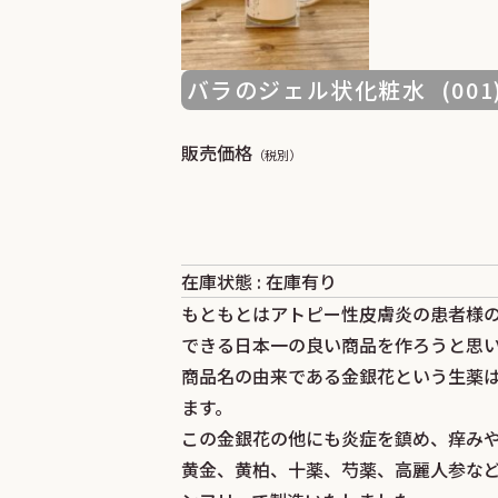
バラのジェル状化粧水 (001
販売価格
（税別）
在庫状態 : 在庫有り
もともとはアトピー性皮膚炎の患者様
できる日本一の良い商品を作ろうと思
商品名の由来である金銀花という生薬
ます。
この金銀花の他にも炎症を鎮め、痒み
黄金、黄柏、十薬、芍薬、高麗人参な