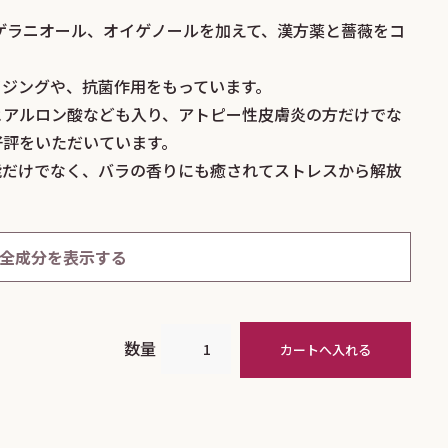
、ゲラニオール、オイゲノールを加えて、漢方薬と薔薇をコ
。
イジングや、抗菌作用をもっています。
ヒアルロン酸なども入り、アトピー性皮膚炎の方だけでな
好評をいただいています。
能だけでなく、バラの香りにも癒されてストレスから解放
オウゴン根エキス、スイカズラ花エキス、ヤグルマギク花
ニンジン根エキス、キハダ樹皮エキス、カンゾウ根エキ
キス、マグワ根皮エキス、トウキ根エキス、ユキノシタエ
全成分を表示する
果実油、酢酸リナリル、酢酸フェネチル、温泉水、プラセ
ルリチン酸2K、アラントイン、ヒアルロン酸Na、キサン
ェロール、パルミチン酸グリセリル、プロパンジオール、
ロール、チョウジ油、オイゲノール、フェネチルアルコー
数量
酸ヘキシル、1,2-ヘキサンジオール、フェノキシエタノ